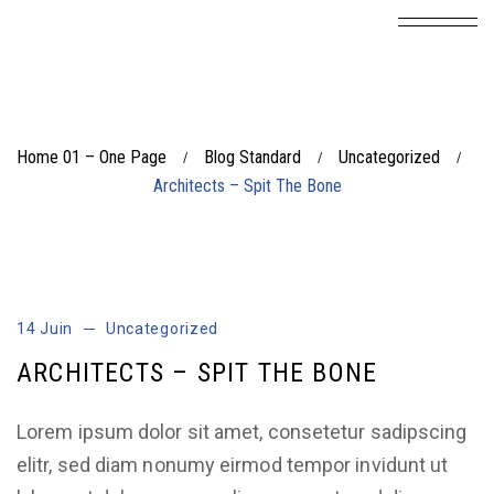
Home 01 – One Page
Blog Standard
Uncategorized
/
/
/
Architects – Spit The Bone
00:00
00:00
Lecteur
audio
14 Juin
Uncategorized
ARCHITECTS – SPIT THE BONE
Lorem ipsum dolor sit amet, consetetur sadipscing
elitr, sed diam nonumy eirmod tempor invidunt ut